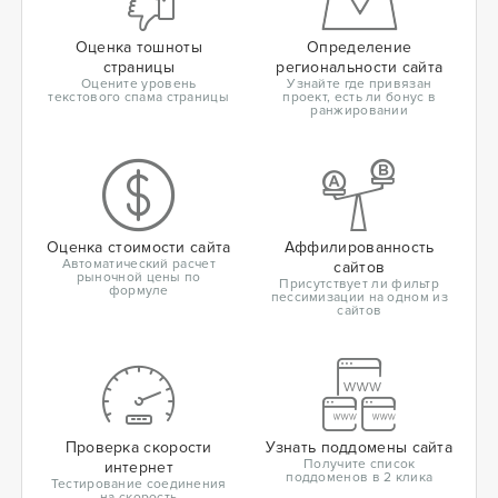
Оценка тошноты
Определение
страницы
региональности сайта
Оцените уровень
Узнайте где привязан
текстового спама страницы
проект, есть ли бонус в
ранжировании
Оценка стоимости сайта
Аффилированность
Автоматический расчет
сайтов
рыночной цены по
Присутствует ли фильтр
формуле
пессимизации на одном из
сайтов
Проверка скорости
Узнать поддомены сайта
Получите список
интернет
поддоменов в 2 клика
Тестирование соединения
на скорость