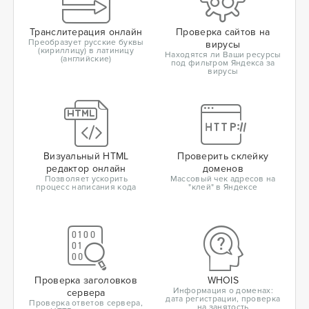
Транслитерация онлайн
Проверка сайтов на
Преобразует русские буквы
вирусы
(кириллицу) в латиницу
Находятся ли Ваши ресурсы
(английские)
под фильтром Яндекса за
вирусы
Визуальный HTML
Проверить склейку
редактор онлайн
доменов
Позволяет ускорить
Массовый чек адресов на
процесс написания кода
"клей" в Яндексе
Проверка заголовков
WHOIS
Информация о доменах:
сервера
дата регистрации, проверка
Проверка ответов сервера,
на занятость