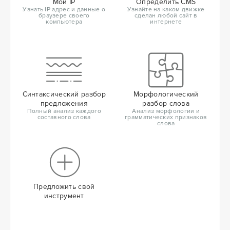
Мой IP
Определить CMS
Узнать IP адрес и данные о
Узнайте на каком движке
браузере своего
сделан любой сайт в
компьютера
интернете
Синтаксический разбор
Морфологический
предложения
разбор слова
Полный анализ каждого
Анализ морфологии и
составного слова
грамматических признаков
слова
Предложить свой
инструмент