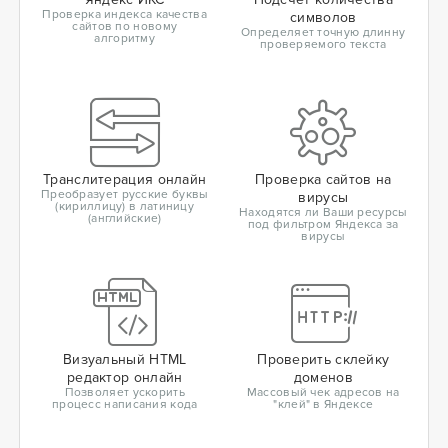
Проверка индекса качества
символов
сайтов по новому
Определяет точную длинну
алгоритму
проверяемого текста
Транслитерация онлайн
Проверка сайтов на
Преобразует русские буквы
вирусы
(кириллицу) в латиницу
Находятся ли Ваши ресурсы
(английские)
под фильтром Яндекса за
вирусы
Визуальный HTML
Проверить склейку
редактор онлайн
доменов
Позволяет ускорить
Массовый чек адресов на
процесс написания кода
"клей" в Яндексе