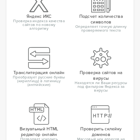
Яндекс ИКС
Подсчет количества
Проверка индекса качества
символов
сайтов по новому
Определяет точную длинну
алгоритму
проверяемого текста
Транслитерация онлайн
Проверка сайтов на
Преобразует русские буквы
вирусы
(кириллицу) в латиницу
Находятся ли Ваши ресурсы
(английские)
под фильтром Яндекса за
вирусы
Визуальный HTML
Проверить склейку
редактор онлайн
доменов
Позволяет ускорить
Массовый чек адресов на