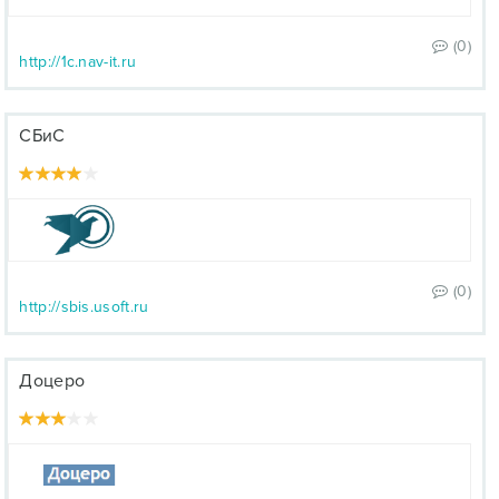
(0)
http://1c.nav-it.ru
СБиС
(0)
http://sbis.usoft.ru
Доцеро