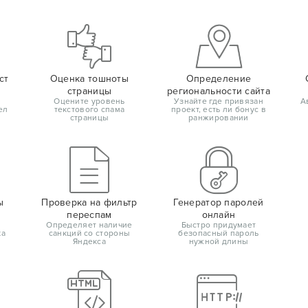
ст
Оценка тошноты
Определение
страницы
региональности сайта
Оцените уровень
Узнайте где привязан
А
ел
текстового спама
проект, есть ли бонус в
страницы
ранжировании
ы
Проверка на фильтр
Генератор паролей
переспам
онлайн
Определяет наличие
Быстро придумает
ка
санкций со стороны
безопасный пароль
Яндекса
нужной длины