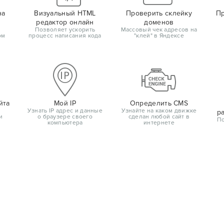
на
Визуальный HTML
Проверить склейку
Пр
редактор онлайн
доменов
Позволяет ускорить
Массовый чек адресов на
ом
процесс написания кода
"клей" в Яндексе
йта
Мой IP
Определить CMS
Узнать IP адрес и данные
Узнайте на каком движке
р
и
о браузере своего
сделан любой сайт в
По
компьютера
интернете