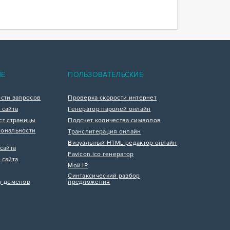
ИЕ
ПОЛЬЗОВАТЕЛЬСКИЕ
ости запросов
Проверка скорости интернет
 сайта
Генератор паролей онлайн
ст страницы
Подсчет количества символов
ональности
Транслитерация онлайн
Визуальный HTML редактор онлайн
сайта
Favicon.ico генератор
 сайта
Мой IP
Синтаксический разбор
у доменов
предложения