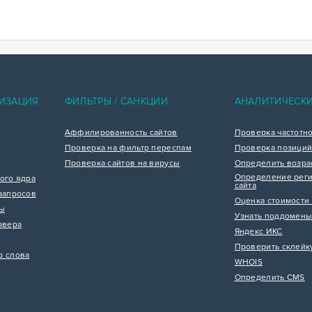
ИЗАЦИЯ
ФИЛЬТРЫ / САНКЦИИ
АНАЛИТИЧЕСК
Аффилированность сайтов
Проверка частотн
Проверка на фильтр переспам
Проверка позиций
Проверка сайтов на вирусы
Определить возра
Определение реги
ого ядра
сайта
запросов
Оценка стоимости 
цы
Узнать поддомены
рвера
Яндекс ИКС
Проверить склейк
р слова
WHOIS
Определить CMS