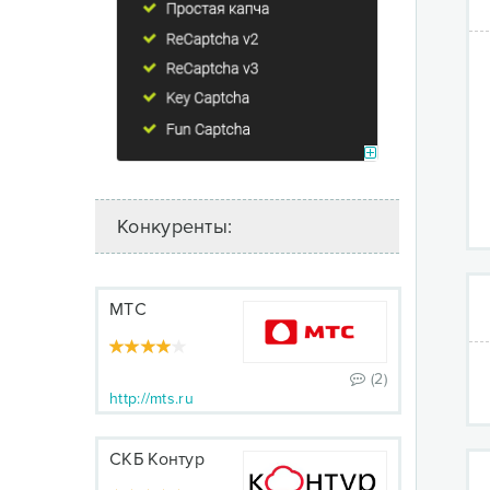
Конкуренты:
МТС
(2)
http://mts.ru
СКБ Контур