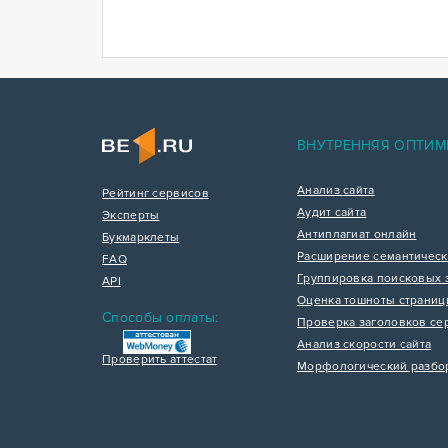
ВНУТРЕННЯЯ ОПТИМ
Анализ сайта
Рейтинг сервисов
Аудит сайта
Эксперты
Антиплагиат онлайн
Букмарклеты
Расширение семантическ
FAQ
Группировка поисковых 
API
Оценка тошноты страни
Способы оплаты:
Проверка заголовков се
Анализ скорости сайта
Проверить аттестат
Морфологический разбо