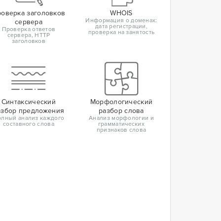
оверка заголовков
WHOIS
Информация о доменах:
сервера
дата регистрации,
Проверка ответов
проверка на занятость
сервера, HTTP
заголовков
Синтаксический
Морфологический
азбор предложения
разбор слова
лный анализ каждого
Анализ морфологии и
составного слова
грамматических
признаков слова