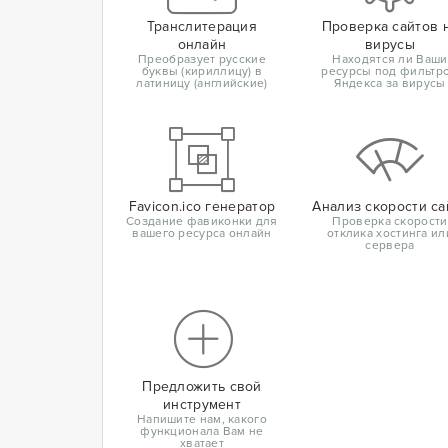
Транслитерация
Проверка сайтов 
онлайн
вирусы
Преобразует русские
Находятся ли Ваши
буквы (кириллицу) в
ресурсы под фильтр
латиницу (английские)
Яндекса за вирусы
Favicon.ico генератор
Анализ скорости са
Создание фавиконки для
Проверка скорости
вашего ресурса онлайн
отклика хостинга ил
сервера
Предложить свой
инструмент
Напишите нам, какого
функционала Вам не
хватает