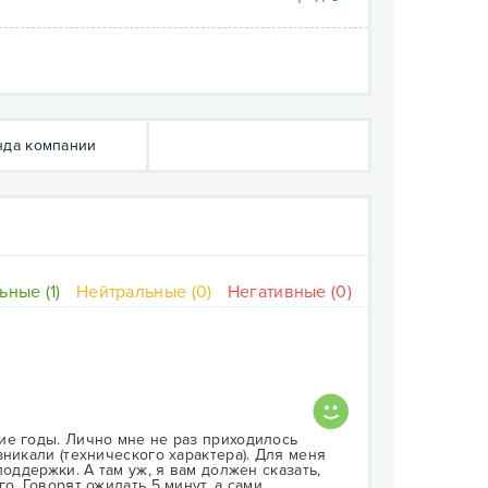
да компании
ные (1)
Нейтральные (0)
Негативные (0)
ие годы. Лично мне не раз приходилось
никали (технического характера). Для меня
оддержки. А там уж, я вам должен сказать,
о. Говорят ожидать 5 минут, а сами