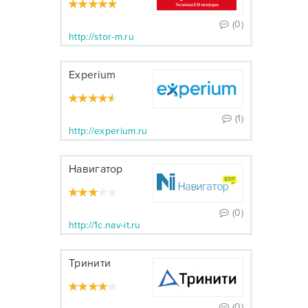
(0)
http://stor-m.ru
Experium
(1)
http://experium.ru
Навигатор
(0)
http://1c.nav-it.ru
Тринити
(0)