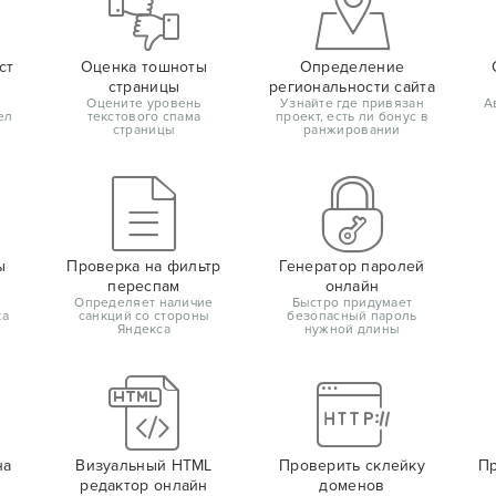
ст
Оценка тошноты
Определение
страницы
региональности сайта
Оцените уровень
Узнайте где привязан
А
ел
текстового спама
проект, есть ли бонус в
страницы
ранжировании
ы
Проверка на фильтр
Генератор паролей
переспам
онлайн
Определяет наличие
Быстро придумает
ка
санкций со стороны
безопасный пароль
Яндекса
нужной длины
на
Визуальный HTML
Проверить склейку
Пр
редактор онлайн
доменов