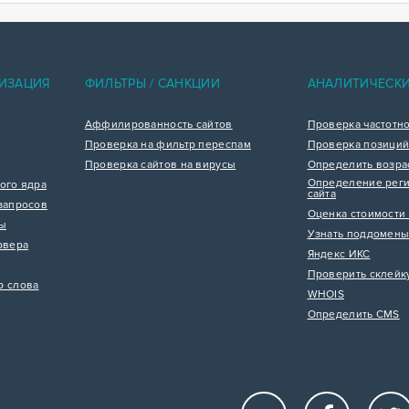
ИЗАЦИЯ
ФИЛЬТРЫ / САНКЦИИ
АНАЛИТИЧЕСК
Аффилированность сайтов
Проверка частотн
Проверка на фильтр переспам
Проверка позиций
Проверка сайтов на вирусы
Определить возра
Определение реги
ого ядра
сайта
запросов
Оценка стоимости 
цы
Узнать поддомены
рвера
Яндекс ИКС
Проверить склейк
р слова
WHOIS
Определить CMS