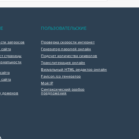
ИЕ
ПОЛЬЗОВАТЕЛЬСКИЕ
ости запросов
Проверка скорости интернет
 сайта
Генератор паролей онлайн
ст страницы
Подсчет количества символов
ональности
Транслитерация онлайн
Визуальный HTML редактор онлайн
сайта
Favicon.ico генератор
 сайта
Мой IP
Синтаксический разбор
у доменов
предложения