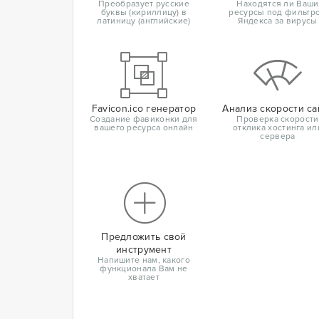
Преобразует русские
Находятся ли Ваши
буквы (кириллицу) в
ресурсы под фильтр
латиницу (английские)
Яндекса за вирусы
Favicon.ico генератор
Анализ скорости са
Создание фавиконки для
Проверка скорости
вашего ресурса онлайн
отклика хостинга ил
сервера
Предложить свой
инструмент
Напишите нам, какого
функционала Вам не
хватает