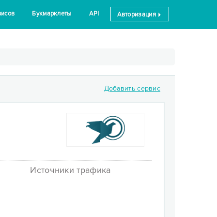
висов
Букмарклеты
API
Авторизация
Добавить сервис
Источники трафика