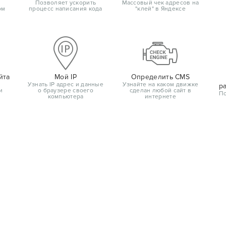
Позволяет ускорить
Массовый чек адресов на
ом
процесс написания кода
"клей" в Яндексе
йта
Мой IP
Определить CMS
Узнать IP адрес и данные
Узнайте на каком движке
р
и
о браузере своего
сделан любой сайт в
По
компьютера
интернете