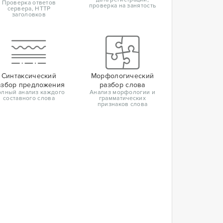
Проверка ответов
проверка на занятость
сервера, HTTP
заголовков
Синтаксический
Морфологический
азбор предложения
разбор слова
лный анализ каждого
Анализ морфологии и
составного слова
грамматических
признаков слова