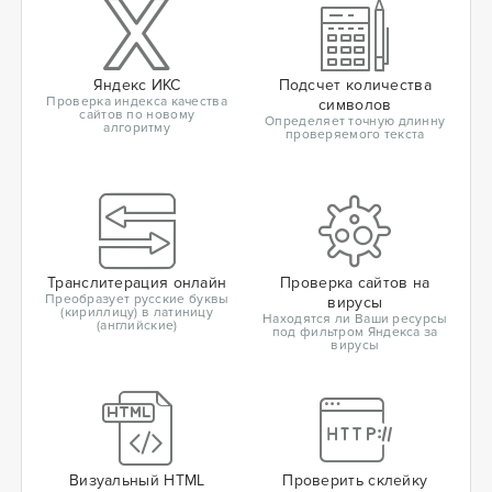
Яндекс ИКС
Подсчет количества
Проверка индекса качества
символов
сайтов по новому
Определяет точную длинну
алгоритму
проверяемого текста
Транслитерация онлайн
Проверка сайтов на
Преобразует русские буквы
вирусы
(кириллицу) в латиницу
Находятся ли Ваши ресурсы
(английские)
под фильтром Яндекса за
вирусы
Визуальный HTML
Проверить склейку