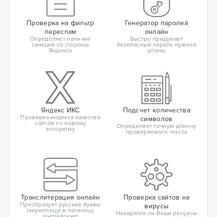
Проверка на фильтр
Генератор паролей
переспам
онлайн
Определяет наличие
Быстро придумает
санкций со стороны
безопасный пароль нужной
Яндекса
длины
Яндекс ИКС
Подсчет количества
Проверка индекса качества
символов
сайтов по новому
Определяет точную длинну
алгоритму
проверяемого текста
Транслитерация онлайн
Проверка сайтов на
Преобразует русские буквы
вирусы
(кириллицу) в латиницу
Находятся ли Ваши ресурсы
(английские)