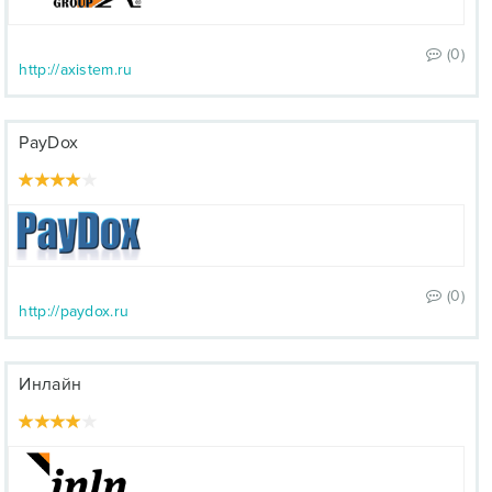
(0)
http://axistem.ru
PayDox
(0)
http://paydox.ru
Инлайн