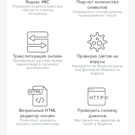
Яндекс ИКС
Подсчет количества
Проверка индекса качества
символов
сайтов по новому
Определяет точную длинну
алгоритму
проверяемого текста
Транслитерация онлайн
Проверка сайтов на
Преобразует русские буквы
вирусы
(кириллицу) в латиницу
Находятся ли Ваши ресурсы
(английские)
под фильтром Яндекса за
вирусы
Визуальный HTML
Проверить склейку
редактор онлайн
доменов
Позволяет ускорить
Массовый чек адресов на
процесс написания кода
"клей" в Яндексе