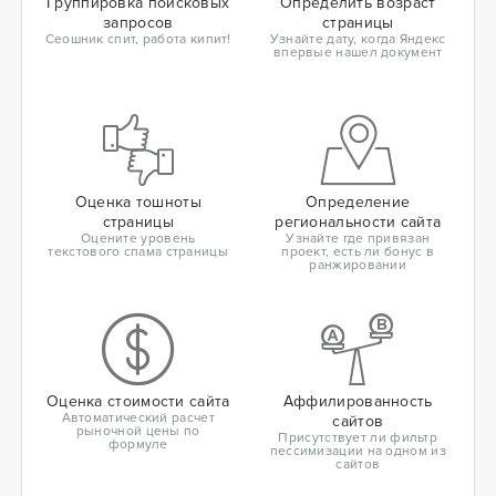
Группировка поисковых
Определить возраст
запросов
страницы
Сеошник спит, работа кипит!
Узнайте дату, когда Яндекс
впервые нашел документ
Оценка тошноты
Определение
страницы
региональности сайта
Оцените уровень
Узнайте где привязан
текстового спама страницы
проект, есть ли бонус в
ранжировании
Оценка стоимости сайта
Аффилированность
Автоматический расчет
сайтов
рыночной цены по
Присутствует ли фильтр
формуле
пессимизации на одном из
сайтов