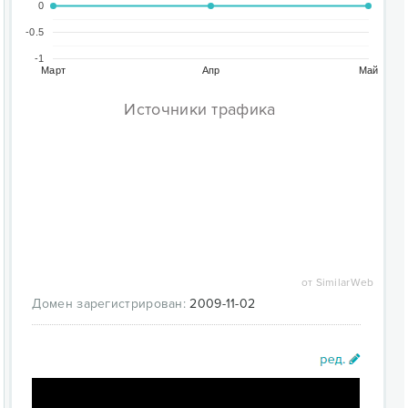
0
-0.5
-1
Март
Апр
Май
Источники трафика
от SimilarWeb
Домен зарегистрирован:
2009-11-02