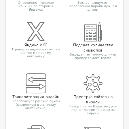
Определяет наличие
Быстро придумает
санкций со стороны
безопасный пароль нужной
Яндекса
длины
Яндекс ИКС
Подсчет количества
Проверка индекса качества
символов
сайтов по новому
Определяет точную длинну
алгоритму
проверяемого текста
Транслитерация онлайн
Проверка сайтов на
Преобразует русские буквы
вирусы
(кириллицу) в латиницу
Находятся ли Ваши ресурсы
(английские)
под фильтром Яндекса за
вирусы