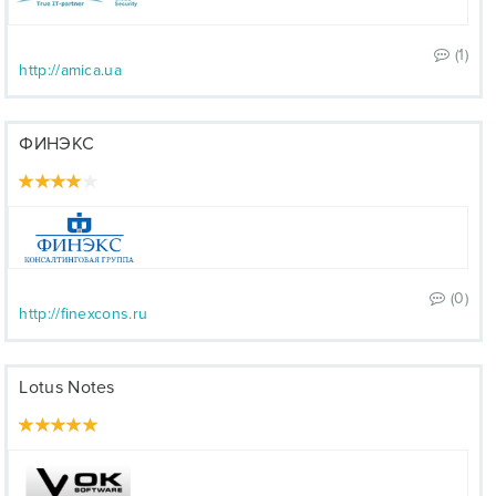
(1)
http://amica.ua
ФИНЭКС
(0)
http://finexcons.ru
Lotus Notes