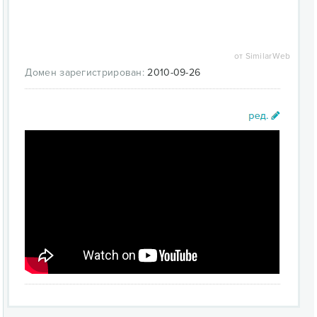
а также последующей настройкой
параметров и интерфейса. Для адаптации не
нужно привлекать программистов;
модульная архитектура - еще одна сильная
от SimilarWeb
сторона системы. Ненужные функции легко
Домен зарегистрирован:
2010-09-26
можно скрыть, а необходимые добавить. При
этом сохраняется целостность ядра
SharePoint;
быстрое формирование отчетности и
аналитический блок;
разумное ценообразование;
открытость системы.
Современная система DocSpace предоставляет
пользователям ряд преимуществ: