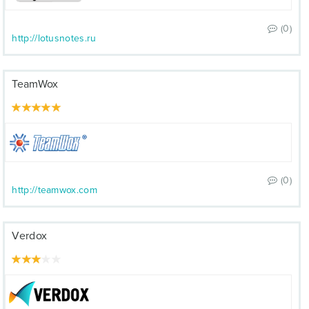
(0)
http://lotusnotes.ru
TeamWox
(0)
http://teamwox.com
Verdox