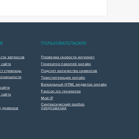
ИЕ
ПОЛЬЗОВАТЕЛЬСКИЕ
ости запросов
Проверка скорости интернет
 сайта
Генератор паролей онлайн
ст страницы
Подсчет количества символов
ональности
Транслитерация онлайн
Визуальный HTML редактор онлайн
сайта
Favicon.ico генератор
 сайта
Мой IP
Синтаксический разбор
у доменов
предложения