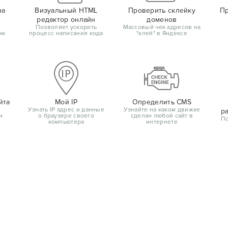
на
Визуальный HTML
Проверить склейку
Пр
редактор онлайн
доменов
Позволяет ускорить
Массовый чек адресов на
ом
процесс написания кода
"клей" в Яндексе
йта
Мой IP
Определить CMS
Узнать IP адрес и данные
Узнайте на каком движке
р
и
о браузере своего
сделан любой сайт в
По
компьютера
интернете