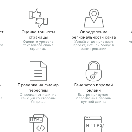
ст
Оценка тошноты
Определение
страницы
региональности сайта
Оцените уровень
Узнайте где привязан
А
ел
текстового спама
проект, есть ли бонус в
страницы
ранжировании
ы
Проверка на фильтр
Генератор паролей
переспам
онлайн
Определяет наличие
Быстро придумает
ка
санкций со стороны
безопасный пароль
Яндекса
нужной длины