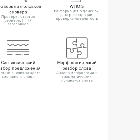
оверка заголовков
WHOIS
Информация о доменах:
сервера
дата регистрации,
Проверка ответов
проверка на занятость
сервера, HTTP
заголовков
Синтаксический
Морфологический
азбор предложения
разбор слова
лный анализ каждого
Анализ морфологии и
составного слова
грамматических
признаков слова