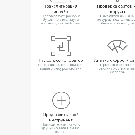
Транслитерация
Проверка сайтов 
онлайн
вирусы
Преобразует русские
Находятся ли Ваши
буквы (кириллицу) в
ресурсы под фильтр
латиницу (английские)
Яндекса за вирусы
Favicon.ico генератор
Анализ скорости са
Создание фавиконки для
Проверка скорости
вашего ресурса онлайн
отклика хостинга ил
сервера
Предложить свой
инструмент
Напишите нам, какого
функционала Вам не
хватает