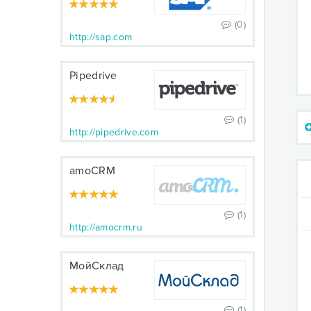
(0)
http://sap.com
Pipedrive
(1)
http://pipedrive.com
amoCRM
(1)
http://amocrm.ru
МойСклад
(1)