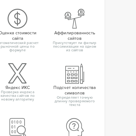
Оценка стоимости
Аффилированность
сайта
сайтов
втоматический расчет
Присутствует ли фильтр
рыночной цены по
пессимизации на одном
формуле
из сайтов
Яндекс ИКС
Подсчет количества
Проверка индекса
символов
качества сайтов по
Определяет точную
новому алгоритму
длинну проверяемого
текста