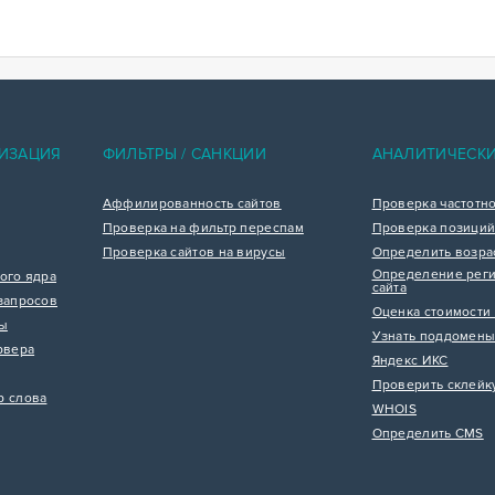
ИЗАЦИЯ
ФИЛЬТРЫ / САНКЦИИ
АНАЛИТИЧЕСК
Аффилированность сайтов
Проверка частотн
Проверка на фильтр переспам
Проверка позиций
Проверка сайтов на вирусы
Определить возра
Определение реги
ого ядра
сайта
запросов
Оценка стоимости 
цы
Узнать поддомены
рвера
Яндекс ИКС
Проверить склейк
р слова
WHOIS
Определить CMS