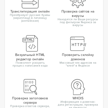
Транслитерация онлайн
Проверка сайтов на
Преобразует русские буквы
вирусы
(кириллицу) в латиницу
Находятся ли Ваши ресурсы
(английские)
под фильтром Яндекса за
вирусы
Визуальный HTML
Проверить склейку
редактор онлайн
доменов
Позволяет ускорить
Массовый чек адресов на
процесс написания кода
"клей" в Яндексе
Проверка заголовков
WHOIS
Информация о доменах:
сервера
дата регистрации, проверка
Проверка ответов сервера,
на занятость