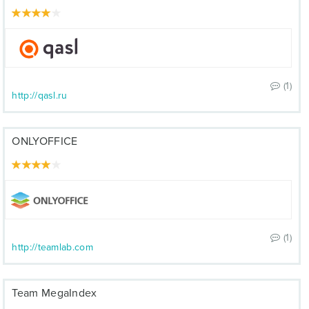
(1)
http://qasl.ru
ONLYOFFICE
(1)
http://teamlab.com
Team MegaIndex