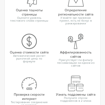
Оценка тошноты
Определение
страницы
региональности сайта
Оцените уровень
Узнайте где привязан
текстового спама страницы
проект, есть ли бонус в
ранжировании
Оценка стоимости сайта
Аффилированность
Автоматический расчет
сайтов
рыночной цены по
Присутствует ли фильтр
формуле
пессимизации на одном из
сайтов
Проверка скорости
Узнать поддомены сайта
Получите список
интернет
поддоменов в 2 клика
Тестирование соединения