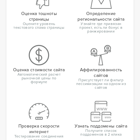
Оценка тошноты
Определение
страницы
региональности сайта
Оцените уровень
Узнайте где привязан
текстового спама страницы
проект, есть ли бонус в
ранжировании
Оценка стоимости сайта
Аффилированность
Автоматический расчет
сайтов
рыночной цены по
Присутствует ли фильтр
формуле
пессимизации на одном из
сайтов
Проверка скорости
Узнать поддомены сайта
Получите список
интернет
поддоменов в 2 клика
Тестирование соединения