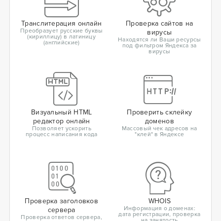
Транслитерация онлайн
Проверка сайтов на
Преобразует русские буквы
вирусы
(кириллицу) в латиницу
Находятся ли Ваши ресурсы
(английские)
под фильтром Яндекса за
вирусы
Визуальный HTML
Проверить склейку
редактор онлайн
доменов
Позволяет ускорить
Массовый чек адресов на
процесс написания кода
"клей" в Яндексе
Проверка заголовков
WHOIS
Информация о доменах:
сервера
дата регистрации, проверка
Проверка ответов сервера,
на занятость