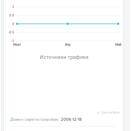
1
0.5
0
-0.5
-1
Март
Апр
Май
Источники трафика
от SimilarWeb
Домен зарегистрирован:
2006-12-18