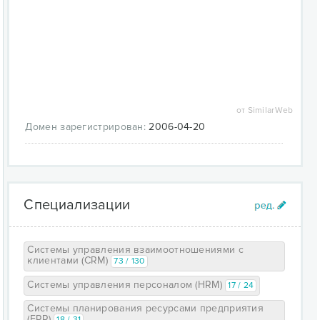
процессного управления согласно ISO
9001:2008;
в арсенале только сертифицированные
сотрудники.
ООО «Навигатор» поддерживает партнерские связи
с всемирно известными компаниями. Каждый новый
проект закрепляется за своим руководителем.
Индивидуальный подход позволяет удовлетворить
от SimilarWeb
ожидания клиентов на все 100%. Любой проект -
Домен зарегистрирован:
2006-04-20
это новый опыт и профессиональный рост
сотрудников.
Специализации
Системы управления взаимоотношениями с
клиентами (CRM)
73 / 130
Системы управления персоналом (HRM)
17 / 24
Системы планирования ресурсами предприятия
(ERP)
18 / 31