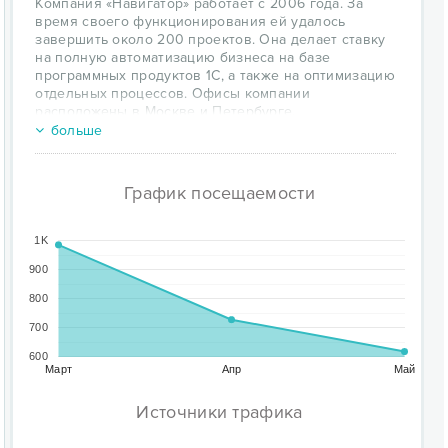
Компания «Навигатор» работает с 2006 года. За
время своего функционирования ей удалось
завершить около 200 проектов. Она делает ставку
на полную автоматизацию бизнеса на базе
программных продуктов 1С, а также на оптимизацию
отдельных процессов. Офисы компании
расположены в Москве и Петербурге.
больше
Основными направлениями деятельности компании
являются:
поставка программного обеспечения 1С;
График посещаемости
внедрение бизнес-приложений;
сопровождение ПО 1С;
разработка, продвижение, оптимизация и
1K
сопровождение сайтов;
900
консультационная поддержка на всех этапах
800
сотрудничества;
индивидуальное и групповое обучение 1С.
700
Предлагая полный спектр услуг, ООО «Навигатор»
600
не перестает развиваться. На сегодняшний день
Март
Апр
Май
компания достигла:
Источники трафика
большой клиентской базы - более 200 средних
и крупных компаний;