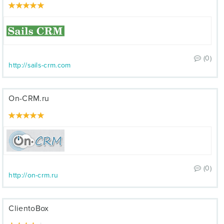
(0)
http://sails-crm.com
On-CRM.ru
(0)
http://on-crm.ru
ClientoBox