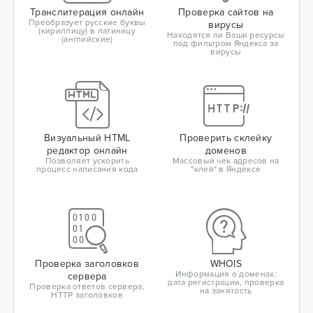
Транслитерация онлайн
Проверка сайтов на
Преобразует русские буквы
вирусы
(кириллицу) в латиницу
Находятся ли Ваши ресурсы
(английские)
под фильтром Яндекса за
вирусы
Визуальный HTML
Проверить склейку
редактор онлайн
доменов
Позволяет ускорить
Массовый чек адресов на
процесс написания кода
"клей" в Яндексе
Проверка заголовков
WHOIS
Информация о доменах:
сервера
дата регистрации, проверка
Проверка ответов сервера,
на занятость
HTTP заголовков