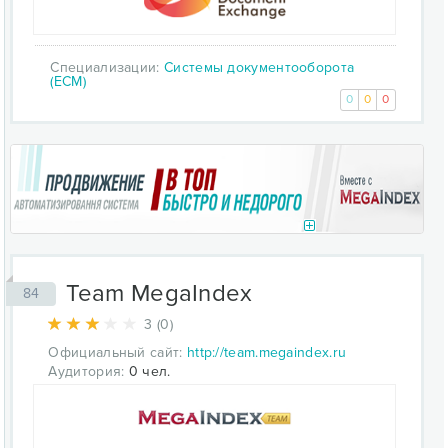
Специализации:
Системы документооборота
(ECM)
0
0
0
Team MegaIndex
84
3 (0)
Официальный сайт:
http://team.megaindex.ru
Аудитория:
0 чел.