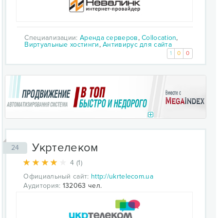
Специализации:
Аренда серверов
,
Collocation
,
Виртуальные хостинги
,
Антивирус для сайта
1
0
0
Укртелеком
24
4 (1)
Официальный сайт:
http://ukrtelecom.ua
Аудитория:
132063 чел.