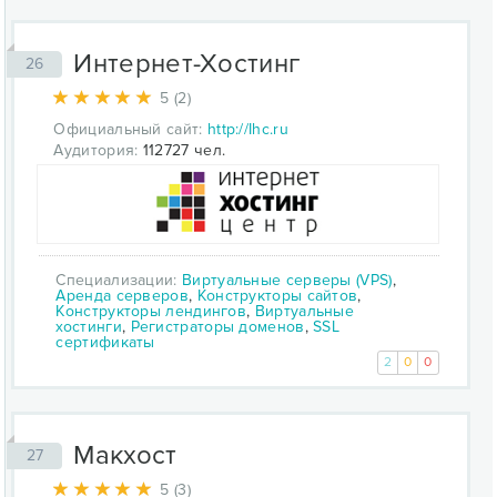
Интернет-Хостинг
26
5 (2)
Официальный сайт:
http://Ihc.ru
Аудитория:
112727 чел.
Специализации:
Виртуальные серверы (VPS)
,
Аренда серверов
,
Конструкторы сайтов
,
Конструкторы лендингов
,
Виртуальные
хостинги
,
Регистраторы доменов
,
SSL
сертификаты
2
0
0
Макхост
27
5 (3)