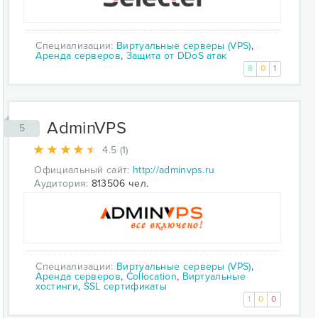
Специализации:
Виртуальные серверы (VPS)
,
Аренда серверов
,
Защита от DDoS атак
8
0
1
AdminVPS
5
4.5 (1)
Официальный сайт:
http://adminvps.ru
Аудитория:
813506 чел.
Специализации:
Виртуальные серверы (VPS)
,
Аренда серверов
,
Collocation
,
Виртуальные
хостинги
,
SSL сертификаты
1
0
0