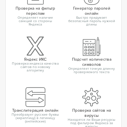
Проверка на фильтр
Генератор паролей
переспам
онлайн
Определяет наличие
Быстро придумает
санкций со стороны
безопасный пароль нужной
Яндекса
длины
Яндекс ИКС
Подсчет количества
Проверка индекса качества
символов
сайтов по новому
Определяет точную длинну
алгоритму
проверяемого текста
Транслитерация онлайн
Проверка сайтов на
Преобразует русские буквы
вирусы
(кириллицу) в латиницу
Находятся ли Ваши ресурсы
(английские)
под фильтром Яндекса за
вирусы