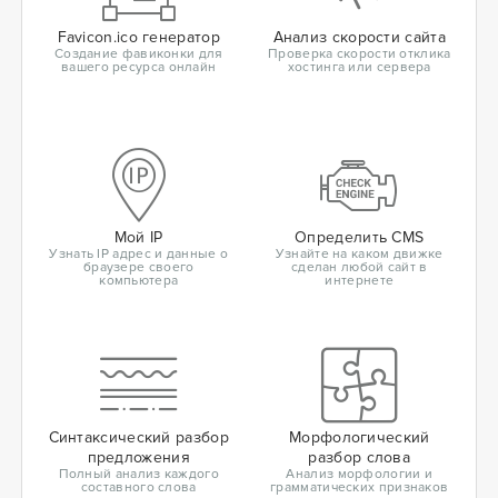
Favicon.ico генератор
Анализ скорости сайта
Создание фавиконки для
Проверка скорости отклика
вашего ресурса онлайн
хостинга или сервера
Мой IP
Определить CMS
Узнать IP адрес и данные о
Узнайте на каком движке
браузере своего
сделан любой сайт в
компьютера
интернете
Синтаксический разбор
Морфологический
предложения
разбор слова
Полный анализ каждого
Анализ морфологии и
составного слова
грамматических признаков