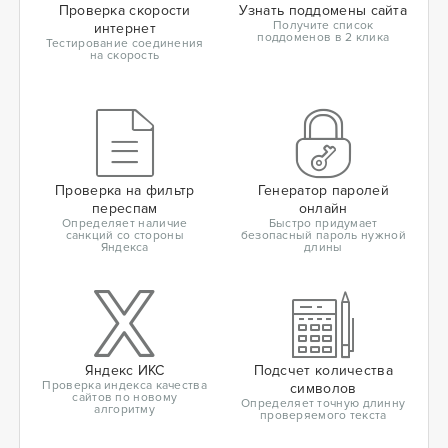
Проверка скорости
Узнать поддомены сайта
Получите список
интернет
поддоменов в 2 клика
Тестирование соединения
на скорость
Проверка на фильтр
Генератор паролей
переспам
онлайн
Определяет наличие
Быстро придумает
санкций со стороны
безопасный пароль нужной
Яндекса
длины
Яндекс ИКС
Подсчет количества
Проверка индекса качества
символов
сайтов по новому
Определяет точную длинну
алгоритму
проверяемого текста