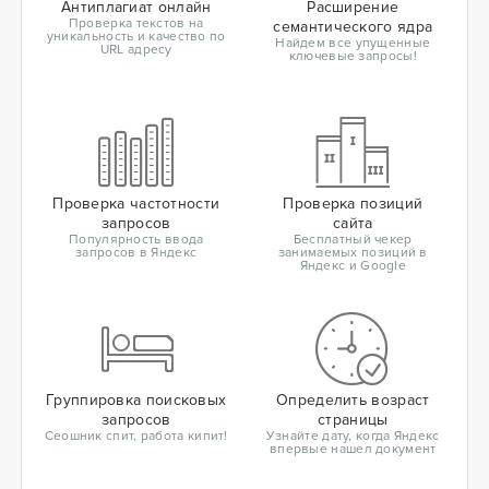
Антиплагиат онлайн
Расширение
Проверка текстов на
семантического ядра
уникальность и качество по
Найдем все упущенные
URL адресу
ключевые запросы!
Проверка частотности
Проверка позиций
запросов
сайта
Популярность ввода
Бесплатный чекер
запросов в Яндекс
занимаемых позиций в
Яндекс и Google
Группировка поисковых
Определить возраст
запросов
страницы
Сеошник спит, работа кипит!
Узнайте дату, когда Яндекс
впервые нашел документ