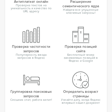
Антиплагиат онлайн
Расширение
Проверка текстов на
семантического ядра
уникальность и качество по
Найдем все упущенные
URL адресу
ключевые запросы!
Проверка частотности
Проверка позиций
запросов
сайта
Популярность ввода
Бесплатный чекер
запросов в Яндекс
занимаемых позиций в
Яндекс и Google
Группировка поисковых
Определить возраст
запросов
страницы
Сеошник спит, работа кипит!
Узнайте дату, когда Яндекс
впервые нашел документ