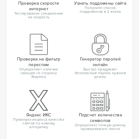
Проверка скорости
Узнать поддомены сайта
Получите список
интернет
поддоменов в 2 клика
Тестирование соединения
на скорость
Проверка на фильтр
Генератор паролей
переспам
онлайн
Определяет наличие
Быстро придумает
санкций со стороны
безопасный пароль нужной
Яндекса
длины
Яндекс ИКС
Подсчет количества
Проверка индекса качества
символов
сайтов по новому
Определяет точную длинну
алгоритму
проверяемого текста