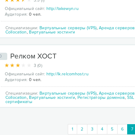
3.5 (1)
Официальный сайт:
http://takewyn.ru
Аудитория:
0 чел.
Специализации:
Виртуальные серверы (VPS)
,
Аренда серверов
Collocation
,
Виртуальные хостинги
Релком ХОСТ
0
3 (0)
Официальный сайт:
http://lk.relcomhost.ru
Аудитория:
0 чел.
Специализации:
Виртуальные серверы (VPS)
,
Аренда серверов
Collocation
,
Виртуальные хостинги
,
Регистраторы доменов
,
SSL
сертификаты
(
1
2
3
4
5
6
7