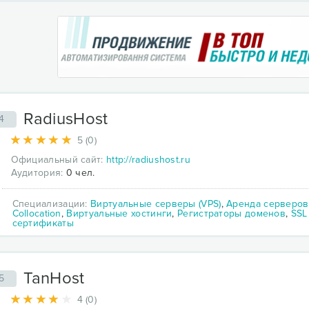
RadiusHost
4
5 (0)
Официальный сайт:
http://radiushost.ru
Аудитория:
0 чел.
Специализации:
Виртуальные серверы (VPS)
,
Аренда серверов
Collocation
,
Виртуальные хостинги
,
Регистраторы доменов
,
SSL
сертификаты
TanHost
5
4 (0)