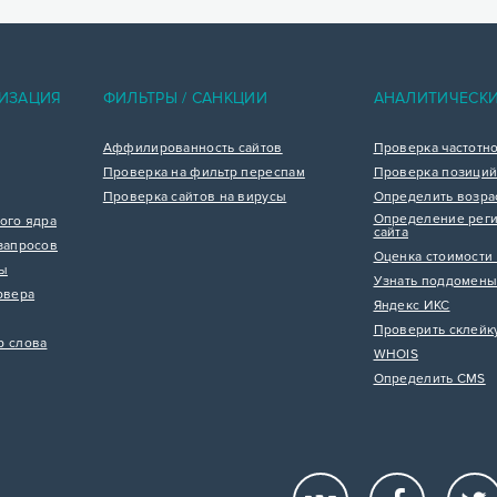
ИЗАЦИЯ
ФИЛЬТРЫ / САНКЦИИ
АНАЛИТИЧЕСК
Аффилированность сайтов
Проверка частотн
Проверка на фильтр переспам
Проверка позиций
Проверка сайтов на вирусы
Определить возра
Определение реги
ого ядра
сайта
запросов
Оценка стоимости 
цы
Узнать поддомены
рвера
Яндекс ИКС
Проверить склейк
р слова
WHOIS
Определить CMS