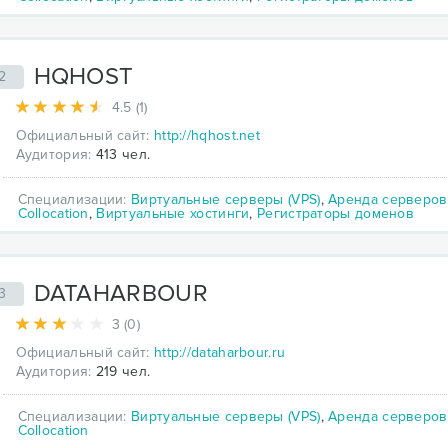
HQHOST
2
4.5 (1)
Официальный сайт:
http://hqhost.net
Аудитория:
413 чел.
Специализации:
Виртуальные серверы (VPS)
,
Аренда серверов
Collocation
,
Виртуальные хостинги
,
Регистраторы доменов
DATAHARBOUR
3
3 (0)
Официальный сайт:
http://dataharbour.ru
Аудитория:
219 чел.
Специализации:
Виртуальные серверы (VPS)
,
Аренда серверов
Collocation