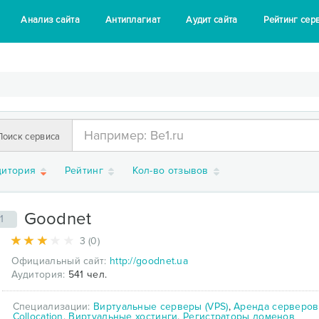
Анализ сайта
Антиплагиат
Аудит сайта
Рейтинг сер
Поиск сервиса
дитория
Рейтинг
Кол-во отзывов
Goodnet
1
3 (0)
Официальный сайт:
http://goodnet.ua
Аудитория:
541 чел.
Специализации:
Виртуальные серверы (VPS)
,
Аренда серверов
Collocation
,
Виртуальные хостинги
,
Регистраторы доменов