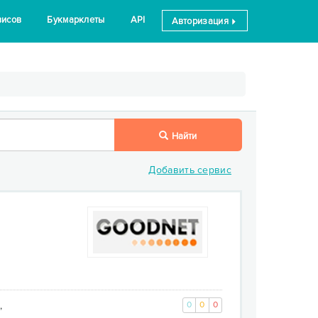
висов
Букмарклеты
API
Авторизация
Найти
Добавить сервис
,
0
0
0