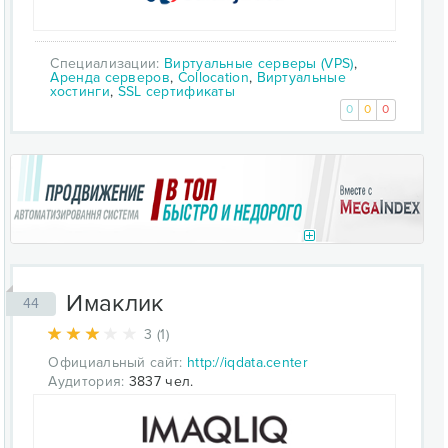
Специализации:
Виртуальные серверы (VPS)
,
Аренда серверов
,
Collocation
,
Виртуальные
хостинги
,
SSL сертификаты
0
0
0
Имаклик
44
3 (1)
Официальный сайт:
http://iqdata.center
Аудитория:
3837 чел.