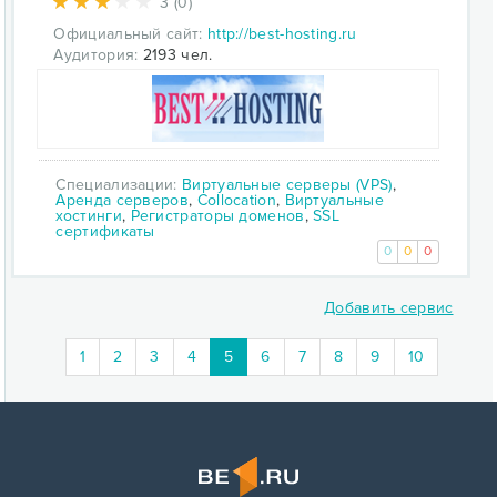
3 (0)
Официальный сайт:
http://best-hosting.ru
Аудитория:
2193 чел.
Специализации:
Виртуальные серверы (VPS)
,
Аренда серверов
,
Collocation
,
Виртуальные
хостинги
,
Регистраторы доменов
,
SSL
сертификаты
0
0
0
Добавить сервис
(current)
1
2
3
4
5
6
7
8
9
10