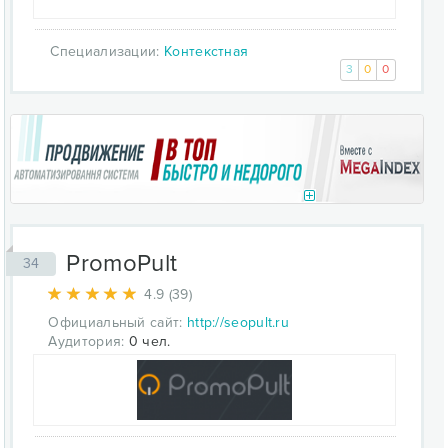
Специализации:
Контекстная
3
0
0
PromoPult
34
4.9 (39)
Официальный сайт:
http://seopult.ru
Аудитория:
0 чел.