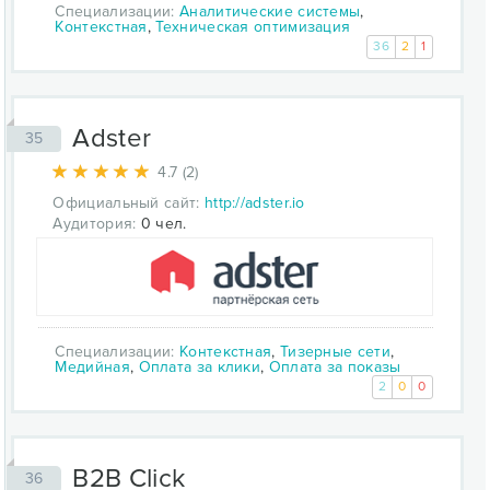
Специализации:
Аналитические системы
,
Контекстная
,
Техническая оптимизация
36
2
1
Adster
35
4.7 (2)
Официальный сайт:
http://adster.io
Аудитория:
0 чел.
Специализации:
Контекстная
,
Тизерные сети
,
Медийная
,
Оплата за клики
,
Оплата за показы
2
0
0
B2B Click
36