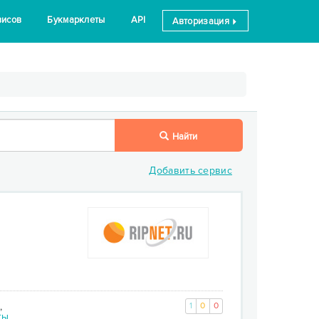
висов
Букмарклеты
API
Авторизация
Найти
Добавить сервис
,
1
0
0
ты