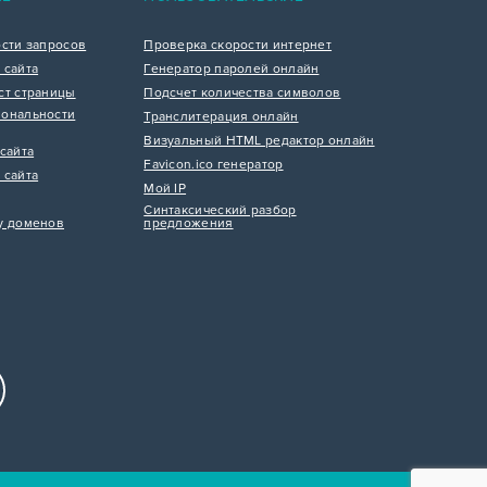
ости запросов
Проверка скорости интернет
 сайта
Генератор паролей онлайн
ст страницы
Подсчет количества символов
ональности
Транслитерация онлайн
Визуальный HTML редактор онлайн
сайта
Favicon.ico генератор
 сайта
Мой IP
Синтаксический разбор
у доменов
предложения