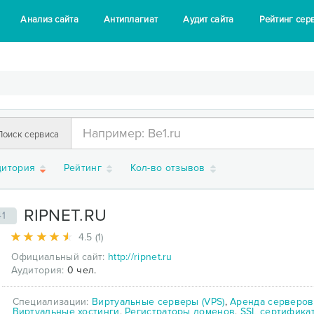
Анализ сайта
Антиплагиат
Аудит сайта
Рейтинг сер
Поиск сервиса
дитория
Рейтинг
Кол-во отзывов
RIPNET.RU
41
4.5 (1)
Официальный сайт:
http://ripnet.ru
Аудитория:
0 чел.
Специализации:
Виртуальные серверы (VPS)
,
Аренда серверов
Виртуальные хостинги
,
Регистраторы доменов
,
SSL сертифика