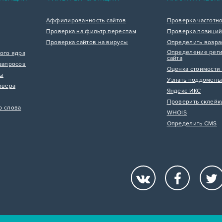
Аффилированность сайтов
Проверка частотн
Проверка на фильтр переспам
Проверка позиций
Проверка сайтов на вирусы
Определить возра
Определение реги
ого ядра
сайта
запросов
Оценка стоимости 
цы
Узнать поддомены
рвера
Яндекс ИКС
Проверить склейк
р слова
WHOIS
Определить CMS