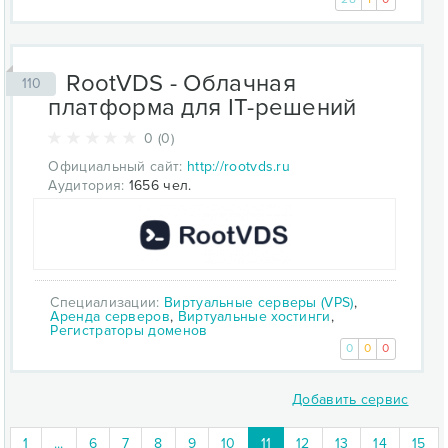
RootVDS - Облачная
110
платформа для IT-решений
0 (0)
Официальный сайт:
http://rootvds.ru
Аудитория:
1656 чел.
Специализации:
Виртуальные серверы (VPS)
,
Аренда серверов
,
Виртуальные хостинги
,
Регистраторы доменов
0
0
0
Добавить сервис
(current)
1
...
6
7
8
9
10
11
12
13
14
15