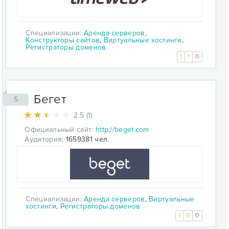
Специализации:
Аренда серверов
,
Конструкторы сайтов
,
Виртуальные хостинги
,
Регистраторы доменов
1
1
0
Бегет
5
2.5 (1)
Официальный сайт:
http://beget.com
Аудитория:
1659381 чел.
Специализации:
Аренда серверов
,
Виртуальные
хостинги
,
Регистраторы доменов
1
0
0