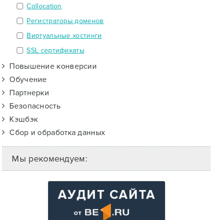
Collocation
Регистраторы доменов
Виртуальные хостинги
SSL сертификаты
Повышение конверсии
Обучение
Партнерки
Безопасность
Кэшбэк
Сбор и обработка данных
Мы рекомендуем: